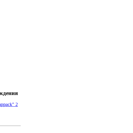
ждения
appack" 2