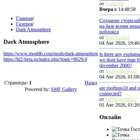
от
ComDoll
Вчера
в 14:48:58
Главная
/
Создание сторила
Галерея
/
на базе всеми нен
Dark Atmosphere
роблокса
от
HalfArchive
Dark Atmosphere
04 Авг 2026, 19:46
https://www.moddb.com/mods/dark-atmosphere
Is there any explain
https://hl2-beta.ru/index.php?topic=8029.0
we dont have map fi
december 2000?
от
MrDeclanMan2
04 Авг 2026, 01:08
Страницы:
1
Назад
are rooftops10 and 
Powered by:
SMF Gallery
connected?
от
MrDeclanMan2
01 Авг 2026, 01:20
Онлайн
Гост