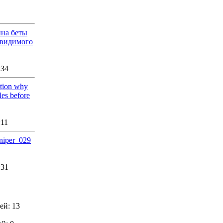
йна беты
авидимого
:34
ation why
les before
:11
sniper_029
:31
ей: 13