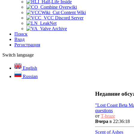
Half-Life Inside
Combine Overwiki
Cut Content Wiki
VCC Discord Server
LeakNet
Valve Archive
Поиск
Вход
Регистрация
Switch language
English
Russian
Недавние обсу
"Lost Coast Beta M
questions
от
T-braze
Вчера
в 22:36:18
Scent of Ashes