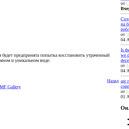
от
C
Вче
Соз
на 
роб
от
H
04 А
Is t
ром будет предпринята попытка восстановить утраченный
we d
темном и уникальном виде.
dec
от
M
04 А
Назад
are 
conn
MF Gallery
от
M
01 А
Он