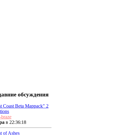
давние обсуждения
t Coast Beta Mappack" 2
tions
-braze
ра
в 22:36:18
t of Ashes