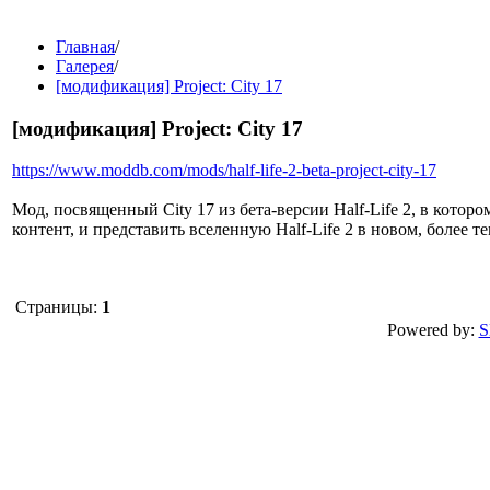
Главная
/
Галерея
/
[модификация] Project: City 17
[модификация] Project: City 17
https://www.moddb.com/mods/half-life-2-beta-project-city-17
Мод, посвященный City 17 из бета-версии Half-Life 2, в кото
контент, и представить вселенную Half-Life 2 в новом, более 
Страницы:
1
Powered by:
S