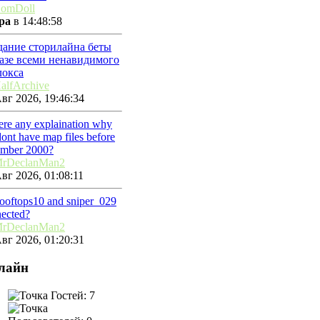
omDoll
ра
в 14:48:58
дание сторилайна беты
базе всеми ненавидимого
локса
alfArchive
вг 2026, 19:46:34
here any explaination why
ont have map files before
ember 2000?
rDeclanMan2
вг 2026, 01:08:11
rooftops10 and sniper_029
ected?
rDeclanMan2
вг 2026, 01:20:31
лайн
Гостей: 7