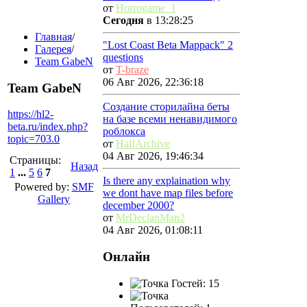
от
Horrogame_1
Сегодня
в 13:28:25
Главная
/
"Lost Coast Beta Mappack" 2
Галерея
/
questions
Team GabeN
от
T-braze
06 Авг 2026, 22:36:18
Team GabeN
Создание сторилайна беты
https://hl2-
на базе всеми ненавидимого
beta.ru/index.php?
роблокса
topic=703.0
от
HalfArchive
04 Авг 2026, 19:46:34
Страницы:
Назад
1
...
5
6
7
Is there any explaination why
Powered by:
SMF
we dont have map files before
Gallery
december 2000?
от
MrDeclanMan2
04 Авг 2026, 01:08:11
Онлайн
Гостей: 15