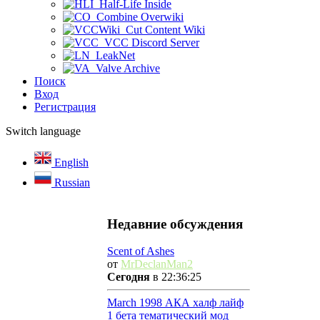
Half-Life Inside
Combine Overwiki
Cut Content Wiki
VCC Discord Server
LeakNet
Valve Archive
Поиск
Вход
Регистрация
Switch language
English
Russian
Недавние обсуждения
Scent of Ashes
от
MrDeclanMan2
Сегодня
в 22:36:25
March 1998 АКА халф лайф
1 бета тематический мод