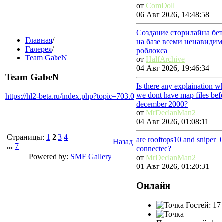
от
ComDoll
06 Авг 2026, 14:48:58
Создание сторилайна бе
Главная
/
на базе всеми ненавиди
Галерея
/
роблокса
Team GabeN
от
HalfArchive
04 Авг 2026, 19:46:34
Team GabeN
Is there any explaination 
we dont have map files bef
https://hl2-beta.ru/index.php?topic=703.0
december 2000?
от
MrDeclanMan2
04 Авг 2026, 01:08:11
Страницы:
1
2
3
4
are rooftops10 and sniper_
Назад
...
7
connected?
Powered by:
SMF Gallery
от
MrDeclanMan2
01 Авг 2026, 01:20:31
Онлайн
Гостей: 17