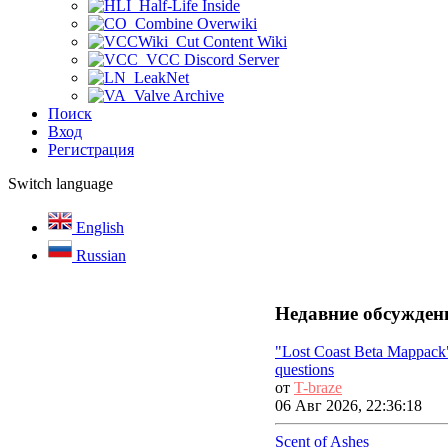
Half-Life Inside
Combine Overwiki
Cut Content Wiki
VCC Discord Server
LeakNet
Valve Archive
Поиск
Вход
Регистрация
Switch language
English
Russian
Недавние обсужден
"Lost Coast Beta Mappack
questions
от
T-braze
06 Авг 2026, 22:36:18
Scent of Ashes