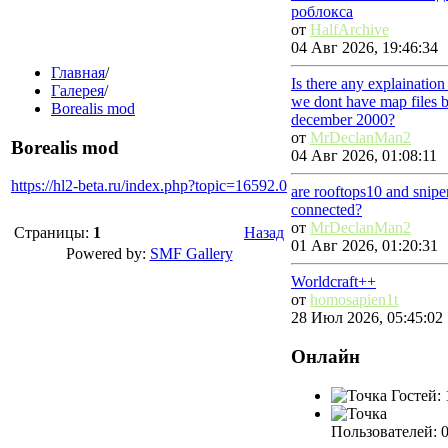
роблокса
от
HalfArchive
04 Авг 2026, 19:46:34
Главная
/
Is there any explainatio
Галерея
/
we dont have map files 
Borealis mod
december 2000?
от
MrDeclanMan2
Borealis mod
04 Авг 2026, 01:08:11
https://hl2-beta.ru/index.php?topic=16592.0
are rooftops10 and snip
connected?
от
MrDeclanMan2
Страницы:
1
Назад
01 Авг 2026, 01:20:31
Powered by:
SMF Gallery
Worldcraft++
от
homosapien1t
28 Июл 2026, 05:45:02
Онлайн
Гостей: 
Пользователей: 