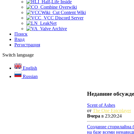
Half-Life Inside
Combine Overwiki
Cut Content Wiki
VCC Discord Server
LeakNet
Valve Archive
Поиск
Вход
Регистрация
Switch language
English
Russian
Недавние обсужд
Scent of Ashes
от
The One Epicplayer
Вчера
в 23:20:24
Создание сторилайна 
на базе всеми ненави