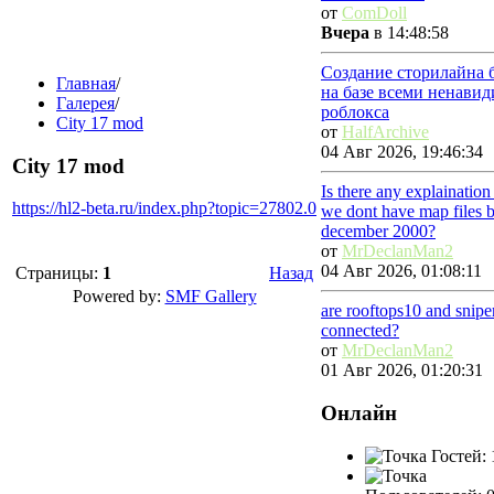
от
ComDoll
Вчера
в 14:48:58
Создание сторилайна 
Главная
/
на базе всеми ненави
Галерея
/
роблокса
City 17 mod
от
HalfArchive
04 Авг 2026, 19:46:34
City 17 mod
Is there any explainatio
https://hl2-beta.ru/index.php?topic=27802.0
we dont have map files 
december 2000?
от
MrDeclanMan2
04 Авг 2026, 01:08:11
Страницы:
1
Назад
Powered by:
SMF Gallery
are rooftops10 and snip
connected?
от
MrDeclanMan2
01 Авг 2026, 01:20:31
Онлайн
Гостей: 