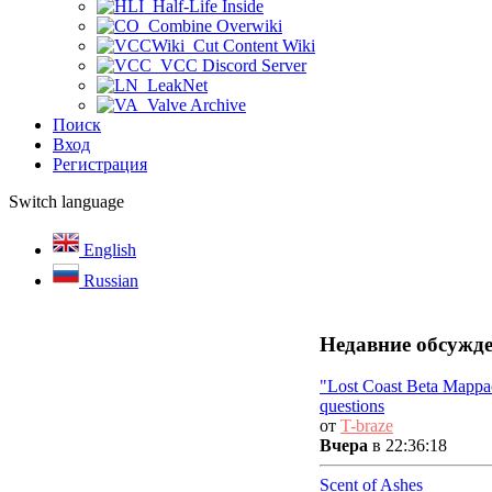
Half-Life Inside
Combine Overwiki
Cut Content Wiki
VCC Discord Server
LeakNet
Valve Archive
Поиск
Вход
Регистрация
Switch language
English
Russian
Недавние обсужд
"Lost Coast Beta Mappa
questions
от
T-braze
Вчера
в 22:36:18
Scent of Ashes