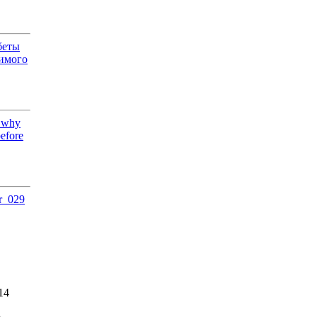
беты
димого
n why
before
er_029
14