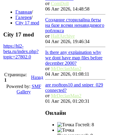
от
ComDoll
06 Авг 2026, 14:48:58
Главная
/
Галерея
/
Создание сторилайна беты
City 17 mod
на базе всеми ненавидимого
роблокса
City 17 mod
от
HalfArchive
04 Авг 2026, 19:46:34
https://hl2-
beta.ru/index.php?
Is there any explaination why
topic=27802.0
we dont have map files before
december 2000?
от
MrDeclanMan2
04 Авг 2026, 01:08:11
Страницы:
Назад
1
are rooftops10 and sniper_029
Powered by:
SMF
connected?
Gallery
от
MrDeclanMan2
01 Авг 2026, 01:20:31
Онлайн
Гостей: 8