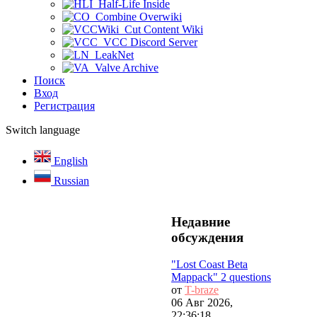
Half-Life Inside
Combine Overwiki
Cut Content Wiki
VCC Discord Server
LeakNet
Valve Archive
Поиск
Вход
Регистрация
Switch language
English
Russian
Недавние
обсуждения
"Lost Coast Beta
Mappack" 2 questions
от
T-braze
06 Авг 2026,
22:36:18