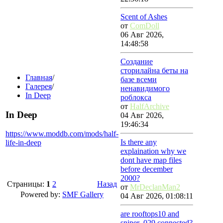
Scent of Ashes
от
ComDoll
06 Авг 2026,
14:48:58
Создание
сторилайна беты на
Главная
/
базе всеми
Галерея
/
ненавидимого
In Deep
роблокса
от
HalfArchive
In Deep
04 Авг 2026,
19:46:34
https://www.moddb.com/mods/half-
Is there any
life-in-deep
explaination why we
dont have map files
before december
2000?
Страницы:
1
2
Назад
от
MrDeclanMan2
Powered by:
SMF Gallery
04 Авг 2026, 01:08:11
are rooftops10 and
sniper_029 connected?