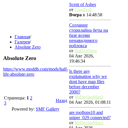
Scent of Ashes
от
ComDoll
Вчера
в 14:48:58
Создание
сторилайна беты на
базе всеми
Главная
/
ненавидимого
Галерея
/
роблокса
Absolute Zero
от
HalfArchive
04 Авг 2026,
Absolute Zero
19:46:34
https://www.moddb.com/mods/half-
Is there any
life-absolute-zero
explaination why we
dont have map files
before december
2000?
от
MrDeclanMan2
Страницы:
1
2
Назад
04 Авг 2026, 01:08:11
3
Powered by:
SMF Gallery
are rooftops10 and
sniper_029 connected?
от
MrDeclanMan2
01 Авг 2026,