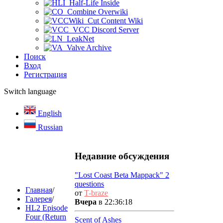
Half-Life Inside
Combine Overwiki
Cut Content Wiki
VCC Discord Server
LeakNet
Valve Archive
Поиск
Вход
Регистрация
Switch language
English
Russian
Недавние обсуждения
"Lost Coast Beta Mappack" 2
questions
Главная
/
от
T-braze
Галерея
/
Вчера
в 22:36:18
HL2 Episode
Four (Return
Scent of Ashes