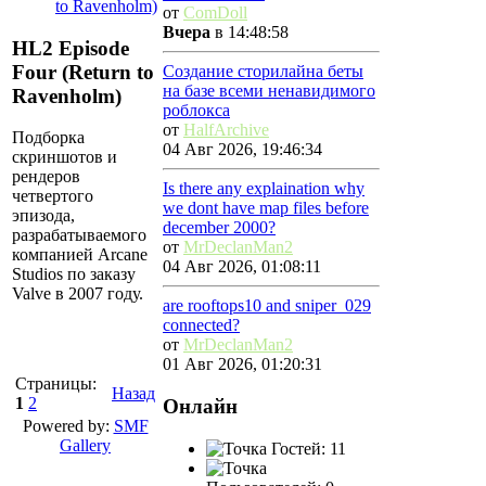
to Ravenholm)
от
ComDoll
Вчера
в 14:48:58
HL2 Episode
Four (Return to
Создание сторилайна беты
на базе всеми ненавидимого
Ravenholm)
роблокса
от
HalfArchive
Подборка
04 Авг 2026, 19:46:34
скриншотов и
рендеров
Is there any explaination why
четвертого
we dont have map files before
эпизода,
december 2000?
разрабатываемого
от
MrDeclanMan2
компанией Arcane
04 Авг 2026, 01:08:11
Studios по заказу
Valve в 2007 году.
are rooftops10 and sniper_029
connected?
от
MrDeclanMan2
01 Авг 2026, 01:20:31
Страницы:
Назад
1
2
Онлайн
Powered by:
SMF
Gallery
Гостей: 11