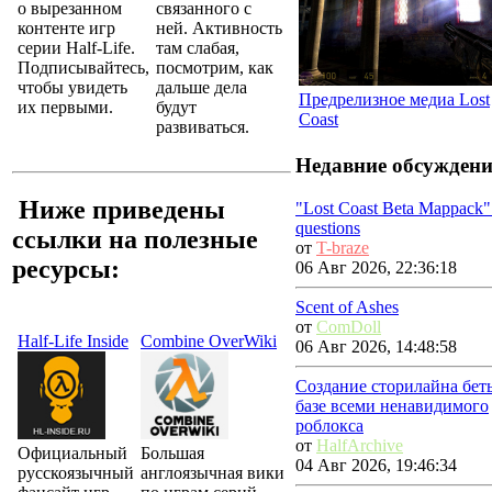
о вырезанном
связанного с
контенте игр
ней. Активность
серии Half-Life.
там слабая,
Подписывайтесь,
посмотрим, как
чтобы увидеть
дальше дела
Предрелизное медиа Lost
их первыми.
будут
Coast
развиваться.
Недавние обсужден
Ниже приведены
"Lost Coast Beta Mappack"
questions
ссылки на полезные
от
T-braze
ресурсы:
06 Авг 2026, 22:36:18
Scent of Ashes
от
ComDoll
Half-Life Inside
Combine OverWiki
06 Авг 2026, 14:48:58
Создание сторилайна бет
базе всеми ненавидимого
роблокса
от
HalfArchive
Официальный
Большая
04 Авг 2026, 19:46:34
русскоязычный
англоязычная вики