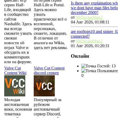
фансайт игр
по играм серий
Is there any explaination w
серии Half-
Half-Life и Portal.
we dont have map files befo
Life, входящий
Здесь можно
december 2000?
в сообщество
узнать
от
MrDeclanMan2
сайтов
практически всё о
04 Авг 2026, 01:08:11
Nashalife. Здесь
вселенной,
вы всегда
персонажах,
are rooftops10 and sniper_0
сможете узнать
сюжете, локациях.
connected?
свежие
В отличии от
от
MrDeclanMan2
новости об
аналога на Wikia,
01 Авг 2026, 01:20:31
играх Valve и
здесь нет рекламы.
обсудить их в
Онлайн
комментариях
или на форуме.
Гостей: 13
Valve Cut
Valve Cut Content
Пользовате
Content Wiki
discord сервер
0
Молодая
Популярный за
англоязычная
рубежом
вики, основная
англоязычный
тематика
сервер Discord,