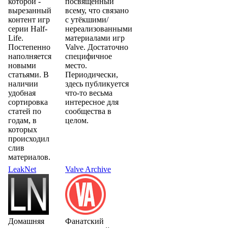
которой -
посвященный
вырезанный
всему, что связано
контент игр
с утёкшими/
серии Half-
нереализованными
Life.
материалами игр
Постепенно
Valve. Достаточно
наполняется
специфичное
новыми
место.
статьями. В
Периодически,
наличии
здесь публикуется
удобная
что-то весьма
сортировка
интересное для
статей по
сообщества в
годам, в
целом.
которых
происходил
слив
материалов.
LeakNet
Valve Archive
Домашняя
Фанатский