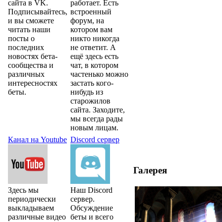
сайта в VK.
работает. Есть
Подписывайтесь,
встроенный
и вы сможете
форум, на
читать наши
котором вам
посты о
никто никогда
последних
не ответит. А
новостях бета-
ещё здесь есть
сообщества и
чат, в котором
различных
частенько можно
интересностях
застать кого-
беты.
нибудь из
старожилов
сайта. Заходите,
мы всегда рады
новым лицам.
Канал на Youtube
Discord сервер
Галерея
Здесь мы
Наш Discord
периодически
сервер.
выкладываем
Обсуждение
различные видео
беты и всего