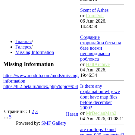
Scent of Ashes
от
ComDoll
06 Авг 2026,
14:48:58
Создание
Главная
/
сторилайна беты на
Галерея
/
базе всеми
Missing Information
ненавидимого
роблокса
Missing Information
от
HalfArchive
04 Авг 2026,
19:46:34
https://www.moddb.com/mods/missing-
information
Is there any
https://hl2-beta.ru/index.php?topic=954
explaination why we
dont have map files
before december
2000?
Страницы:
1
2
3
от
MrDeclanMan2
Назад
...
5
04 Авг 2026, 01:08:11
Powered by:
SMF Gallery
are rooftops10 and
sniper_029 connected?