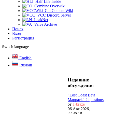
Half-Life Inside
Combine Overwiki
Cut Content Wiki
VCC Discord Server
LeakNet
Valve Archive
Поиск
Вход
Регистрация
Switch language
English
Russian
Недавние
обсуждения
"Lost Coast Beta
Mappack" 2 questions
от
T-braze
06 Авг 2026,
22:36:18