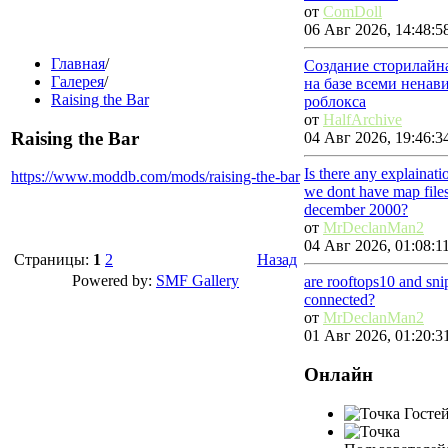
от
ComDoll
06 Авг 2026, 14:48:5
Главная
/
Создание сторилайн
Галерея
/
на базе всеми ненав
Raising the Bar
роблокса
от
HalfArchive
Raising the Bar
04 Авг 2026, 19:46:3
Is there any explainat
https://www.moddb.com/mods/raising-the-bar
we dont have map file
december 2000?
от
MrDeclanMan2
04 Авг 2026, 01:08:1
Страницы:
1
2
Назад
Powered by:
SMF Gallery
are rooftops10 and sn
connected?
от
MrDeclanMan2
01 Авг 2026, 01:20:3
Онлайн
Гостей