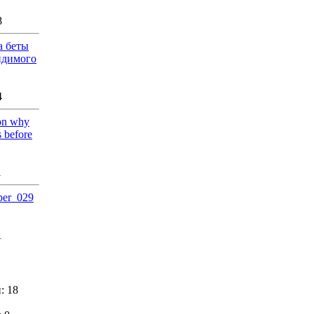
8
а беты
идимого
4
ion why
s before
1
iper_029
1
: 18