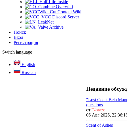
Half-Life Inside
Combine Overwiki
Cut Content Wiki
VCC Discord Server
LeakNet
Valve Archive
Поиск
Вход
Регистрация
Switch language
English
Russian
Недавние обсуж
"Lost Coast Beta Map
questions
от
T-braze
06 Авг 2026, 22:36:1
Scent of Ashes