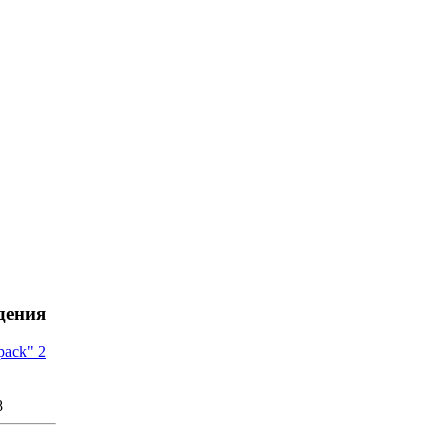
дения
pack" 2
8