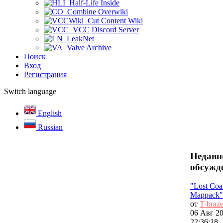
Half-Life Inside
Combine Overwiki
Cut Content Wiki
VCC Discord Server
LeakNet
Valve Archive
Поиск
Вход
Регистрация
Switch language
English
Russian
Недавн
обсужд
"Lost Coa
Mappack" 
от
T-braz
06 Авг 20
22:36:18