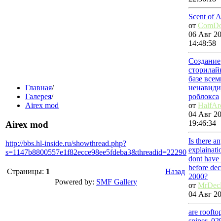
Scent of 
от
ComDo
06 Авг 20
14:48:58
Создание
сторилай
базе всем
Главная
/
ненавиди
Галерея
/
роблокса
Airex mod
от
HalfAr
04 Авг 20
19:46:34
Airex mod
Is there a
http://bbs.hl-inside.ru/showthread.php?
explainat
s=1147b8800557e1f82ecce98ee5fdeba3&threadid=22290
dont have 
before de
Страницы:
1
Назад
2000?
Powered by:
SMF Gallery
от
MrDec
04 Авг 20
are roofto
sniper_02