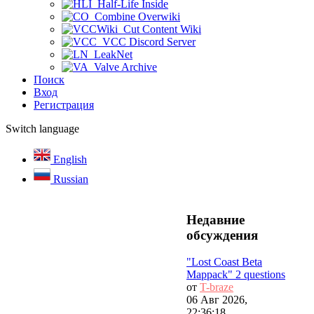
Half-Life Inside
Combine Overwiki
Cut Content Wiki
VCC Discord Server
LeakNet
Valve Archive
Поиск
Вход
Регистрация
Switch language
English
Russian
Недавние
обсуждения
"Lost Coast Beta
Mappack" 2 questions
от
T-braze
06 Авг 2026,
22:36:18