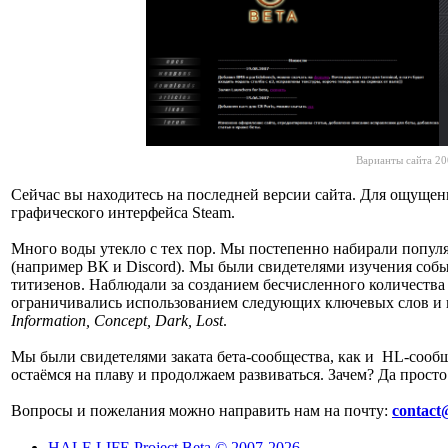
Варианты сайта 20
Сейчас вы находитесь на последней версии сайта. Для ощущен
графического интерфейса Steam.
Много воды утекло с тех пор. Мы постепенно набирали попул
(например ВК и Discord). Мы были свидетелями изучения собы
титизенов. Наблюдали за созданием бесчисленного количества
ограничивались использованием следующих ключевых слов и
Information, Concept, Dark, Lost
.
Мы были свидетелями заката бета-сообщества, как и HL-сообще
остаёмся на плаву и продолжаем развиваться. Зачем? Да просто
Вопросы и пожелания можно направить нам на почту:
contact
HALF-LIFE Project Beta © 2007-2026