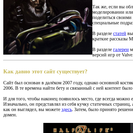
Так же, если вы об
моделировании или 
поделиться своими 
специальные подра
В разделе
статей
вы 
краткие рассказы М
В разделе
галереи
м
версий игр от Valve
Как давно этот сайт существует?
Сайт был основан в далёком 2007 году, однако основной костя
2006. В те времена найти бету и связанный с ней контент было
И для того, чтобы наконец появилось место, где всегда можно е
Изначально, он представлял из себя кучку статичных страниц,
как он выглядел, вы можете
здесь
. Затем, было принято решени
домен.