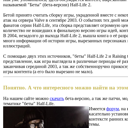
называемой "Беты" (бета-версии) Half-Life 2.
Бетой принято считать сборку игры, украденной вместе с неко
атак на сервера Valve в сентябре 2003.
О событиях тех дней мо
фанатов серии Half-Life, эта сборка представляет огромную це
количество не вошедших в финальную версию игры идей, конт
В 2004, незадолго до выхода Half-Life 2, вышла книга о её разра
много информации об истории игры, вырезанных персонажах 
иллюстраций.
С помощью двух этих источников, "беты" Half-Life 2 и Raising
представление, как игра выглядела в различные периоды её раз
заканчивая серединой 2003, а так же собственноручно прикосн
игры контента (а его было вырезано не мало).
Понятно. А что интересного можно найти на этом
На нашем сайте можно
скачать
бета-версию, а так же патчи, м
тематике "беты" Half-Life.
Имеется
форум
, на
касательно установк
контексте ранних к
темы.