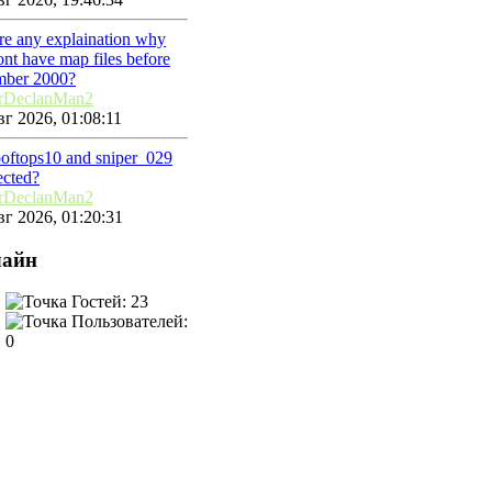
ere any explaination why
nt have map files before
mber 2000?
rDeclanMan2
г 2026, 01:08:11
ooftops10 and sniper_029
ected?
rDeclanMan2
г 2026, 01:20:31
айн
Гостей: 23
Пользователей:
0