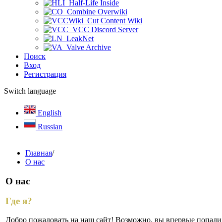
Half-Life Inside
Combine Overwiki
Cut Content Wiki
VCC Discord Server
LeakNet
Valve Archive
Поиск
Вход
Регистрация
Switch language
English
Russian
Главная
/
О нас
О нас
Где я?
Добро пожаловать на наш сайт! Возможно, вы впервые попали с