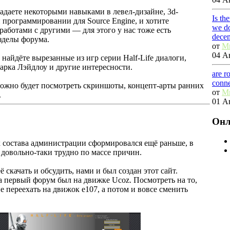
ладаете некоторыми навыками в левел-дизайне, 3d-
Is th
программировании для Source Engine, и хотите
we do
работами с другими — для этого у нас тоже есть
dece
зделы форума.
от
M
04 Ав
найдёте вырезанные из игр серии Half-Life диалоги,
арка Лэйдлоу и другие интересности.
are r
conn
ожно будет посмотреть скриншоты, концепт-арты ранних
от
M
.
01 Ав
Онл
к состава администрации сформировался ещё раньше, в
 довольно-таки трудно по массе причин.
ё скачать и обсудить, нами и был создан этот сайт.
 а первый форум был на движке Ucoz. Посмотреть на то,
е переехать на движок е107, а потом и вовсе сменить