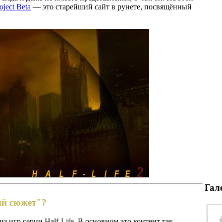
ject Beta
— это старейший сайт в рунете, посвящённый
Гал
ый сюжет"?
з игр серии Half-Life. В основном это контент так