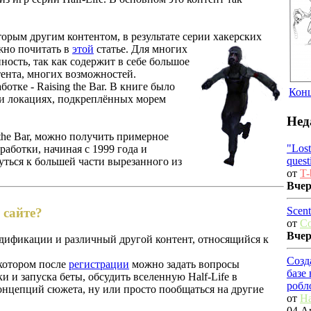
торым другим контентом, в результате серии хакерских
жно почитать в
этой
статье. Для многих
нность, так как содержит в себе большое
ента, многих возможностей.
ботке - Raising the Bar. В книге было
Конц
и локациях, подкреплённых морем
Нед
 the Bar, можно получить примерное
"Los
работки, начиная с 1999 года и
quest
уться к большей части вырезанного из
от
T-
Вче
Scent
 сайте?
от
C
Вче
одификации и различный другой контент, относящийся к
Созд
 котором после
регистрации
можно задать вопросы
базе
и и запуска беты, обсудить вселенную Half-Life в
робл
онцепций сюжета, ну или просто пообщаться на другие
от
Ha
04 Ав