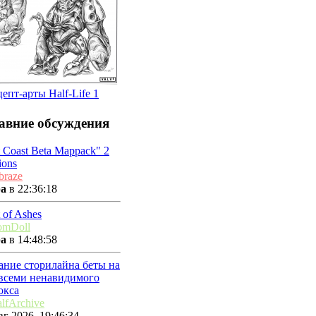
епт-арты Half-Life 1
авние обсуждения
t Coast Beta Mappack" 2
ions
braze
ра
в 22:36:18
 of Ashes
omDoll
ра
в 14:48:58
ание сторилайна беты на
 всеми ненавидимого
окса
lfArchive
г 2026, 19:46:34