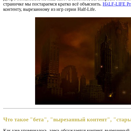
страничке мы постараемся кратко всё объяснить.
HλLF-LIFE Pro
контенту, вырезанному из игр серии Half-Life.
Что такое "бета", "вырезанный контент", "стар
Как уже упоминалось, здесь обсуждается контент, вырезанный и