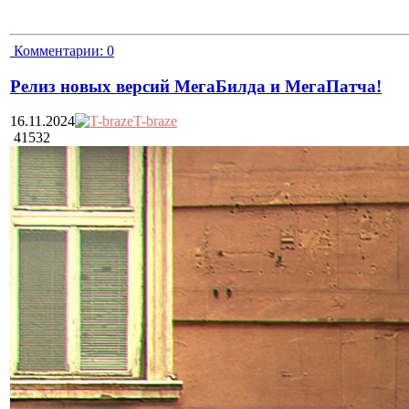
Комментарии:
0
Релиз новых версий МегаБилда и МегаПатча!
16.11.2024
T-braze
41532