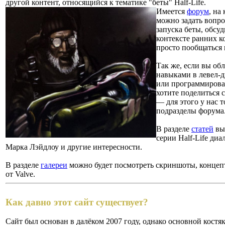
другой контент, относящийся к тематике "беты" Half-Life.
Имеется
форум
, на
можно задать вопро
запуска беты, обсуд
контексте ранних к
просто пообщаться 
Так же, если вы об
навыками в левел-
или программирован
хотите поделиться 
— для этого у нас 
подразделы форума
В разделе
статей
вы
серии Half-Life диа
Марка Лэйдлоу и другие интересности.
В разделе
галереи
можно будет посмотреть скриншоты, концеп
от Valve.
Как давно этот сайт существует?
Сайт был основан в далёком 2007 году, однако основной костя