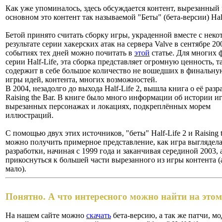
Как уже упоминалось, здесь обсуждается контент, вырезанный и
основном это контент так называемой "Беты" (бета-версии) Half
Бетой принято считать сборку игры, украденной вместе с неко
результате серии хакерских атак на сервера Valve в сентябре 20
событиях тех дней можно почитать в
этой
статье. Для многих 
серии Half-Life, эта сборка представляет огромную ценность, т
содержит в себе большое количество не вошедших в финальн
игры идей, контента, многих возможностей.
В 2004, незадолго до выхода Half-Life 2, вышла книга о её разр
Raising the Bar. В книге было много информации об истории и
вырезанных персонажах и локациях, подкреплённых морем
иллюстраций.
С помощью двух этих источников, "беты" Half-Life 2 и Raising t
можно получить примерное представление, как игра выглядела
разработки, начиная с 1999 года и заканчивая серединой 2003,
прикоснуться к большей части вырезанного из игры контента (
мало).
Понятно. А что интересного можно найти на этом
На нашем сайте можно
скачать
бета-версию, а так же патчи, 