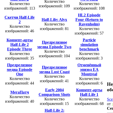
Количество
Количество
Количество
изображений: 109
изображений: 113
изображений: 108
HL2 Episode
Скетчи Half-Life
Half-Life: Alyx
Four (Return to
2
Количество
Ravenholm)
Количество
изображений: 81
Количество
изображений: 46
изображений: 57
Концепт-арты
Particle
Предрелизное
Half-Life 2
simulation
медиа Episode Two
Episode Three
benchmark
Количество
Количество
Количество
изображений: 104
изображений: 35
изображений: 3
Предрелизное
Отменённый
Предрелизное
медиа Episode
эпизод EA
медиа Lost Coast
One
Montreal
Количество
Количество
Количество
изображений: 41
изображений: 44
изображений: 6
Не
об
Early 2004
Концепт-арты
МегаПатч
Comparison Shots
Half-Life 1
Количество
Количество
Количество
Sce
изображений: 40
изображений: 15
изображений: 68
от
Се
Half-Life 2: