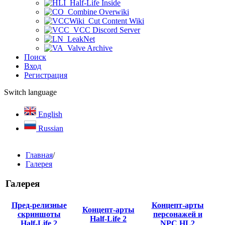
Half-Life Inside
Combine Overwiki
Cut Content Wiki
VCC Discord Server
LeakNet
Valve Archive
Поиск
Вход
Регистрация
Switch language
English
Russian
Главная
/
Галерея
Галерея
Пред-релизные
Концепт-арты
Концепт-арты
скриншоты
персонажей и
Half-Life 2
Half-Life 2
NPC HL2