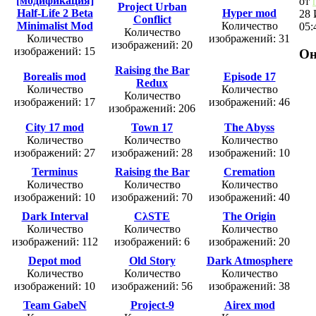
[модификация]
от
Project Urban
Half-Life 2 Beta
Hyper mod
28 
Conflict
Minimalist Mod
Количество
05:
Количество
Количество
изображений: 31
изображений: 20
изображений: 15
Он
Raising the Bar
Borealis mod
Episode 17
Redux
Количество
Количество
Количество
изображений: 17
изображений: 46
изображений: 206
City 17 mod
Town 17
The Abyss
Количество
Количество
Количество
изображений: 27
изображений: 28
изображений: 10
Terminus
Raising the Bar
Cremation
Количество
Количество
Количество
изображений: 10
изображений: 70
изображений: 40
Dark Interval
CλSTE
The Origin
Количество
Количество
Количество
изображений: 112
изображений: 6
изображений: 20
Depot mod
Old Story
Dark Atmosphere
Количество
Количество
Количество
изображений: 10
изображений: 56
изображений: 38
Team GabeN
Project-9
Airex mod