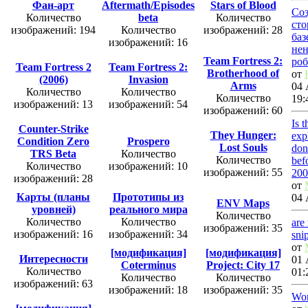
Фан-арт
Aftermath/Episodes
Stars of Blood
Со
Количество
beta
Количество
сто
изображений: 194
Количество
изображений: 28
баз
изображений: 16
не
Team Fortress 2:
роб
Team Fortress 2
Team Fortress 2:
Brotherhood of
от
(2006)
Invasion
Arms
04 
Количество
Количество
Количество
19:
изображений: 13
изображений: 54
изображений: 60
Is 
Counter-Strike
They Hunger:
exp
Condition Zero
Prospero
Lost Souls
don
TRS Beta
Количество
Количество
bef
Количество
изображений: 10
изображений: 55
200
изображений: 28
от
Карты (планы
Прототипы из
04 
ENV Maps
уровней)
реального мира
Количество
Количество
Количество
are
изображений: 35
изображений: 16
изображений: 34
sni
от
[модификация]
[модификация]
Интересности
01 
Coterminus
Project: City 17
Количество
01:
Количество
Количество
изображений: 63
изображений: 18
изображений: 35
Wor